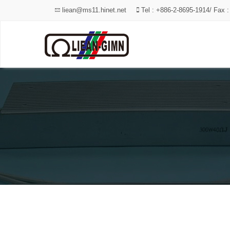
liean@ms11.hinet.net
Tel : +886-2-8695-1914/ Fax 