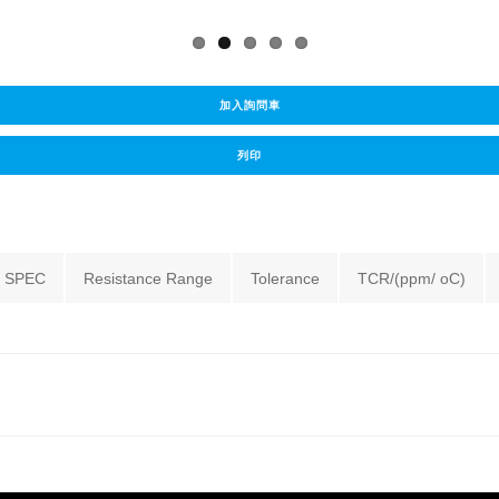
加入詢問車
列印
SPEC
Resistance Range
Tolerance
TCR/(ppm/ oC)